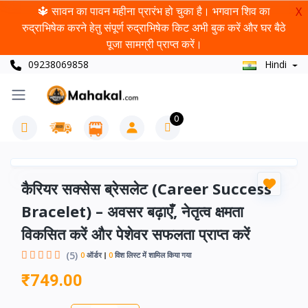
🔱 सावन का पावन महीना प्रारंभ हो चुका है। भगवान शिव का
X
रुद्राभिषेक करने हेतु संपूर्ण रुद्राभिषेक किट अभी बुक करें और घर बैठे
पूजा सामग्री प्राप्त करें।
09238069858
Hindi
0
कैरियर सक्सेस ब्रेसलेट (Career Success
Bracelet) – अवसर बढ़ाएँ, नेतृत्व क्षमता
विकसित करें और पेशेवर सफलता प्राप्त करें
(5)
0
ऑर्डर
0
विश लिस्ट में शामिल किया गया
₹749.00