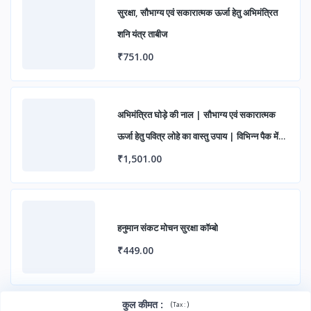
सुरक्षा, सौभाग्य एवं सकारात्मक ऊर्जा हेतु अभिमंत्रित
शनि यंत्र ताबीज
₹751.00
अभिमंत्रित घोड़े की नाल | सौभाग्य एवं सकारात्मक
ऊर्जा हेतु पवित्र लोहे का वास्तु उपाय | विभिन्न पैक में
उपलब्ध
₹1,501.00
हनुमान संकट मोचन सुरक्षा कॉम्बो
₹449.00
कुल कीमत
:
(
)
Tax :