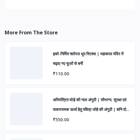
More From The Store
इको-निर्मित फ्लोरल धूप स्टिक्स | महाकाल मंदिर में
चढ़ाए गए फूलों से बनीं
₹110.00
अभिमंत्रित घोड़े की नाल अंगूठी | सौभाग्य, सुरक्षा एवं
सकारात्मक ऊर्जा हेतु पवित्र लोहे की अंगूठी | शनि दोष
निवारण एवं शुभ लाभ के लिए आध्यात्मिक रिंग
₹550.00