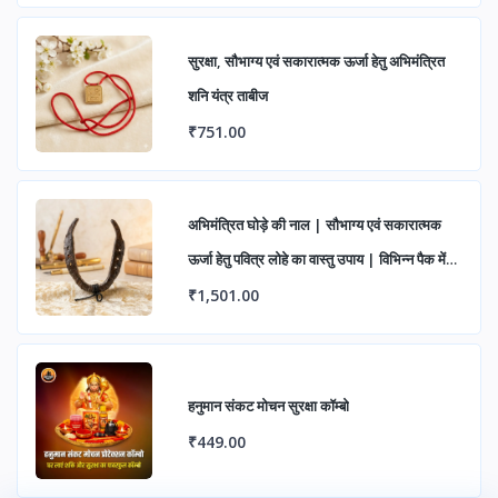
सुरक्षा, सौभाग्य एवं सकारात्मक ऊर्जा हेतु अभिमंत्रित
शनि यंत्र ताबीज
₹751.00
अभिमंत्रित घोड़े की नाल | सौभाग्य एवं सकारात्मक
ऊर्जा हेतु पवित्र लोहे का वास्तु उपाय | विभिन्न पैक में
उपलब्ध
₹1,501.00
हनुमान संकट मोचन सुरक्षा कॉम्बो
₹449.00