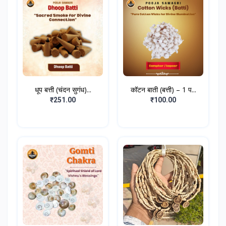
धूप बत्ती (चंदन सुगंध)...
कॉटन बाती (बत्ती) – 1 प...
₹251.00
₹100.00