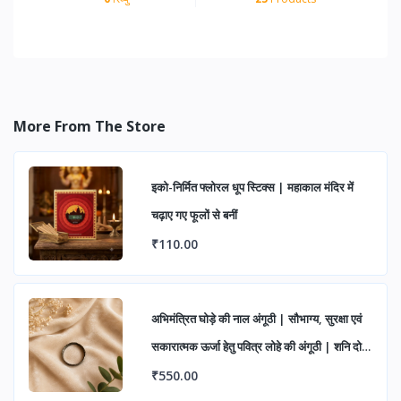
More From The Store
इको-निर्मित फ्लोरल धूप स्टिक्स | महाकाल मंदिर में
चढ़ाए गए फूलों से बनीं
₹110.00
अभिमंत्रित घोड़े की नाल अंगूठी | सौभाग्य, सुरक्षा एवं
सकारात्मक ऊर्जा हेतु पवित्र लोहे की अंगूठी | शनि दोष
निवारण एवं शुभ लाभ के लिए आध्यात्मिक रिंग
₹550.00