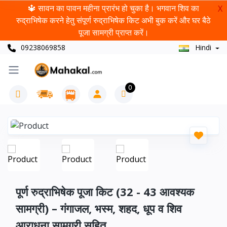
🔱 सावन का पावन महीना प्रारंभ हो चुका है। भगवान शिव का
X
रुद्राभिषेक करने हेतु संपूर्ण रुद्राभिषेक किट अभी बुक करें और घर बैठे
पूजा सामग्री प्राप्त करें।
09238069858
Hindi
0
पूर्ण रुद्राभिषेक पूजा किट (32 - 43 आवश्यक
सामग्री) – गंगाजल, भस्म, शहद, धूप व शिव
आराधना सामग्री सहित