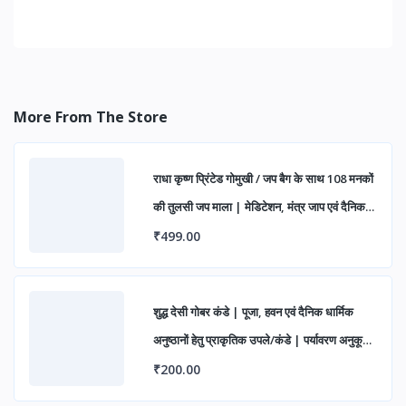
More From The Store
राधा कृष्ण प्रिंटेड गोमुखी / जप बैग के साथ 108 मनकों
की तुलसी जप माला | मेडिटेशन, मंत्र जाप एवं दैनिक
पूजा हेतु (पैक ऑफ 1)
₹499.00
शुद्ध देसी गोबर कंडे | पूजा, हवन एवं दैनिक धार्मिक
अनुष्ठानों हेतु प्राकृतिक उपले/कंडे | पर्यावरण अनुकूल
एवं पारंपरिक उपयोग के लिए उत्तम
₹200.00