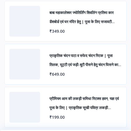
बाबा महाकालेश्वर ज्योतिर्लिंग शिवलिंग प्रतिमा कार
डैशबोर्ड एवं घर मंदिर हेतु | पूजा के लिए सजावटी
महाकाल मूर्ति (पैक ऑफ 1)
₹349.00
प्राकृतिक चंदन पाटा व सफेद चंदन स्टिक | पूजा
तिलक, घुट्टी एवं जड़ी-बूटी पीसने हेतु चंदन घिसने का
पत्थर
₹649.00
प्रीमियम आम की लकड़ी समिधा स्टिक्स हवन, यज्ञ एवं
पूजा के लिए | प्राकृतिक सूखी पवित्र लकड़ी
सकारात्मक ऊर्जा हेतु
₹199.00