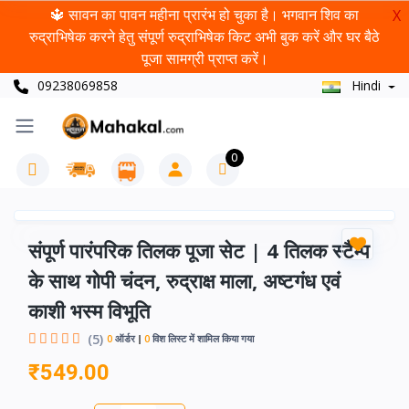
🔱 सावन का पावन महीना प्रारंभ हो चुका है। भगवान शिव का
X
रुद्राभिषेक करने हेतु संपूर्ण रुद्राभिषेक किट अभी बुक करें और घर बैठे
पूजा सामग्री प्राप्त करें।
09238069858
Hindi
0
संपूर्ण पारंपरिक तिलक पूजा सेट | 4 तिलक स्टैम्प
के साथ गोपी चंदन, रुद्राक्ष माला, अष्टगंध एवं
काशी भस्म विभूति
(5)
0
ऑर्डर
0
विश लिस्ट में शामिल किया गया
₹549.00