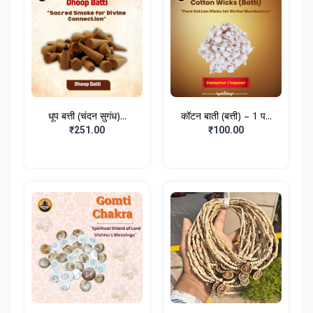
धूप बत्ती (चंदन सुगंध)...
कॉटन बाती (बत्ती) – 1 प...
₹251.00
₹100.00