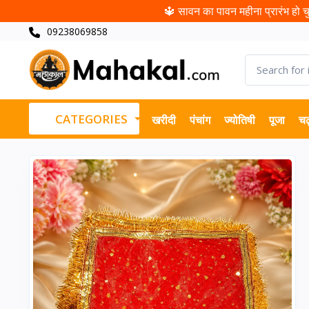
🔱 सावन का पावन महीना प्रारंभ हो चुक
09238069858
CATEGORIES
खरीदी
पंचांग
ज्योतिषी
पूजा
चढ