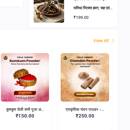
समिधा स्टिक्स हवन, यज्ञ एवं
पूजा के लिए | प्राकृतिक सूखी
₹199.00
पवित्र लकड़ी सकारात्मक
ऊर्जा हेतु
View All
कुमकुम रोली सभी पूजा अ...
प्राकृतिक चंदन पाउडर –...
₹150.00
₹250.00