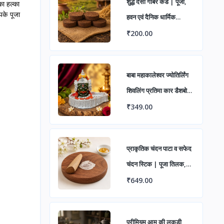
शुद्ध देसी गोबर कंडे | पूजा,
का हल्का
पके पूजा
हवन एवं दैनिक धार्मिक
अनुष्ठानों हेतु प्राकृतिक उपले/
₹200.00
कंडे | पर्यावरण अनुकूल एवं
पारंपरिक उपयोग के लिए उत्तम
बाबा महाकालेश्वर ज्योतिर्लिंग
शिवलिंग प्रतिमा कार डैशबोर्ड
एवं घर मंदिर हेतु | पूजा के
₹349.00
लिए सजावटी महाकाल मूर्ति
(पैक ऑफ 1)
प्राकृतिक चंदन पाटा व सफेद
चंदन स्टिक | पूजा तिलक,
घुट्टी एवं जड़ी-बूटी पीसने हेतु
₹649.00
चंदन घिसने का पत्थर
प्रीमियम आम की लकड़ी