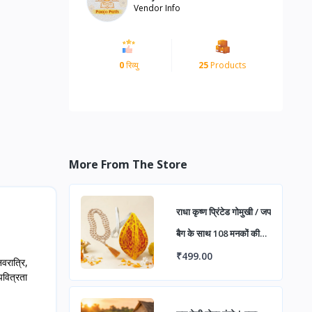
Vendor Info
0
रिव्यु
25
Products
More From The Store
राधा कृष्ण प्रिंटेड गोमुखी / जप
बैग के साथ 108 मनकों की
तुलसी जप माला | मेडिटेशन,
₹499.00
वरात्रि,
 पवित्रता
मंत्र जाप एवं दैनिक पूजा हेतु
(पैक ऑफ 1)