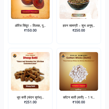
ऑरेंज सिंदूर – तिलक, पू...
हवन सामग्री – शुभ अनुष्...
₹150.00
₹250.00
धूप बत्ती (चंदन सुगंध)...
कॉटन बाती (बत्ती) – 1 प...
₹251.00
₹100.00