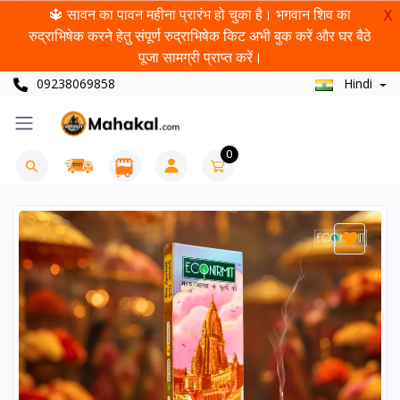
🔱 सावन का पावन महीना प्रारंभ हो चुका है। भगवान शिव का
X
रुद्राभिषेक करने हेतु संपूर्ण रुद्राभिषेक किट अभी बुक करें और घर बैठे
पूजा सामग्री प्राप्त करें।
09238069858
Hindi
0