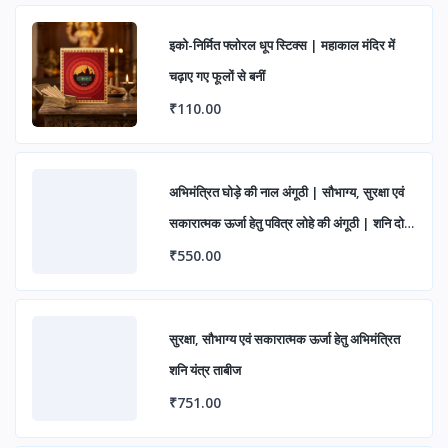
इको-निर्मित फ्लोरल धूप स्टिक्स | महाकाल मंदिर में
चढ़ाए गए फूलों से बनीं
₹110.00
अभिमंत्रित घोड़े की नाल अंगूठी | सौभाग्य, सुरक्षा एवं
सकारात्मक ऊर्जा हेतु पवित्र लोहे की अंगूठी | शनि दोष
निवारण एवं शुभ लाभ के लिए आध्यात्मिक रिंग
₹550.00
सुरक्षा, सौभाग्य एवं सकारात्मक ऊर्जा हेतु अभिमंत्रित
शनि यंत्र ताबीज
₹751.00