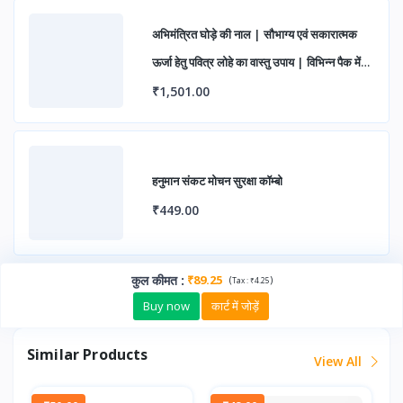
अभिमंत्रित घोड़े की नाल | सौभाग्य एवं सकारात्मक
ऊर्जा हेतु पवित्र लोहे का वास्तु उपाय | विभिन्न पैक में
उपलब्ध
₹1,501.00
हनुमान संकट मोचन सुरक्षा कॉम्बो
₹449.00
कुल कीमत
:
₹89.25
(
)
Tax :
₹4.25
Buy now
कार्ट में जोड़ें
Similar Products
View All