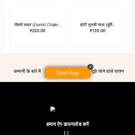
गोमती चक्र (Gomti Chakr...
छोटी तुलसी माला (मूर्ति...
₹250.00
₹120.00
×
कम्पनी के बारे में
हमसे संपर्क करें
पूछे जाने वाले प्रश्न
Open App
हमारा ऐप डाउनलोड करें