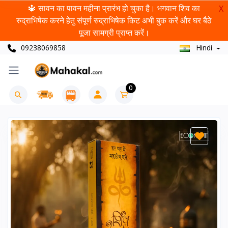
🔱 सावन का पावन महीना प्रारंभ हो चुका है। भगवान शिव का
X
रुद्राभिषेक करने हेतु संपूर्ण रुद्राभिषेक किट अभी बुक करें और घर बैठे
पूजा सामग्री प्राप्त करें।
09238069858
Hindi
0