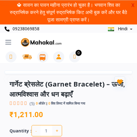
🔱 सावन का पावन महीना प्रारंभ हो चुका है। भगवान शिव का
X
रुद्राभिषेक करने हेतु संपूर्ण रुद्राभिषेक किट अभी बुक करें और घर बैठे
पूजा सामग्री प्राप्त करें।
09238069858
Hindi
0
गार्नेट ब्रेसलेट (Garnet Bracelet) – ऊर्जा,
आत्मविश्वास और धन बढ़ाएँ
(5)
0
ऑर्डर
0
विश लिस्ट में शामिल किया गया
₹1,211.00
-
+
Quantity :