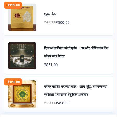
-₹199.00
शुक्र यंत्र
₹300.00
₹499.00
दिव्य आध्यात्मिक फोटो फ्रेम | घर और ऑफिस के लिए
पवित्र वॉल डेकोर
₹851.00
-₹161.00
पवित्र ऊर्जित सरस्वती यंत्र – ज्ञान, बुद्धि, रचनात्मकता
एवं शिक्षा में सफलता हेतु दिव्य आशीर्वाद
₹490.00
₹651.00