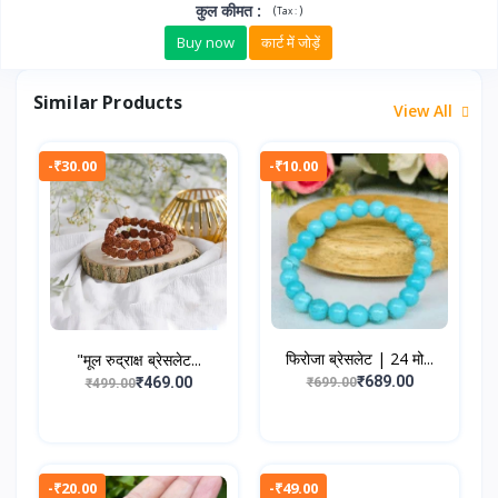
कुल कीमत
:
(
)
Tax :
Buy now
कार्ट में जोड़ें
Similar Products
View All
-₹30.00
-₹10.00
फिरोजा ब्रेसलेट | 24 मो...
"मूल रुद्राक्ष ब्रेसलेट...
₹689.00
₹469.00
₹699.00
₹499.00
-₹20.00
-₹49.00