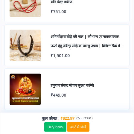
शनि यंत्र ताबीज
₹751.00
अभिमंत्रित घोड़े की नाल | सौभाग्य एवं सकारात्मक
ऊर्जा हेतु पवित्र लोहे का वास्तु उपाय | विभिन्न पैक में
उपलब्ध
₹1,501.00
हनुमान संकट मोचन सुरक्षा कॉम्बो
₹449.00
कुल कीमत
:
₹822.97
(
)
Tax :
₹23.97
Buy now
कार्ट में जोड़ें