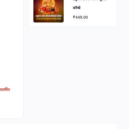
कॉम्बो
₹449.00
आकर्षित