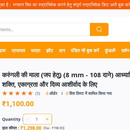
ा है। भगवान शिव का रुद्राभिषेक करने हेतु संपूर्ण रुद्राभिषेक किट अभी बुक करें 
़ावा
प्रसादम
यात्रा
इवेंट
दान
पंडित जी बुक करें
कुंडली
दर्शन
करुंगली की माला (जप हेतु) (8 mm - 108 दाने) आध्यात
शक्ति, एकाग्रता और दिव्य आशीर्वाद के लिए
(5)
0
ऑर्डर
0
विश लिस्ट में शामिल किया गया
₹1,100.00
-
+
Quantity :
₹1,298.00
कुल कीमत
:
(
)
Tax :
₹198.00