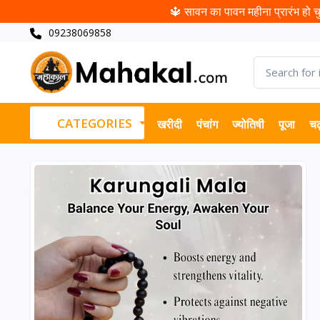
🔱 सावन का पावन महीना प्रारंभ हो चुक
09238069858
CATEGORIES
खरीदी
पंचांग
ज्योतिषी
पूजा
चढ