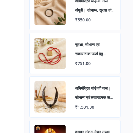
अभिमंत्रित घोड़े की नाल
अंगूठी | सौभाग्य, सुरक्षा एवं
सकारात्मक ऊर्जा हेतु पवित्र
₹550.00
लोहे की अंगूठी | शनि दोष
निवारण एवं शुभ लाभ के लिए
सुरक्षा, सौभाग्य एवं
आध्यात्मिक रिंग
सकारात्मक ऊर्जा हेतु
अभिमंत्रित शनि यंत्र ताबीज
₹751.00
अभिमंत्रित घोड़े की नाल |
सौभाग्य एवं सकारात्मक ऊर्जा
हेतु पवित्र लोहे का वास्तु उपाय
₹1,501.00
| विभिन्न पैक में उपलब्ध
हनुमान संकट मोचन सुरक्षा