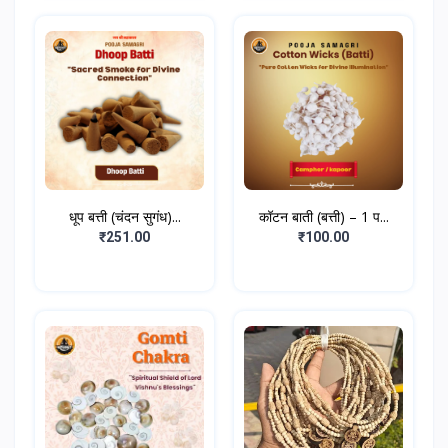
धूप बत्ती (चंदन सुगंध)...
कॉटन बाती (बत्ती) – 1 प...
₹251.00
₹100.00