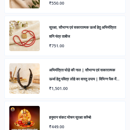
निवारण एवं शुभ लाभ के लिए आध्यात्मिक रिंग
₹550.00
सुरक्षा, सौभाग्य एवं सकारात्मक ऊर्जा हेतु अभिमंत्रित
शनि यंत्र ताबीज
₹751.00
अभिमंत्रित घोड़े की नाल | सौभाग्य एवं सकारात्मक
ऊर्जा हेतु पवित्र लोहे का वास्तु उपाय | विभिन्न पैक में
उपलब्ध
₹1,501.00
हनुमान संकट मोचन सुरक्षा कॉम्बो
₹449.00