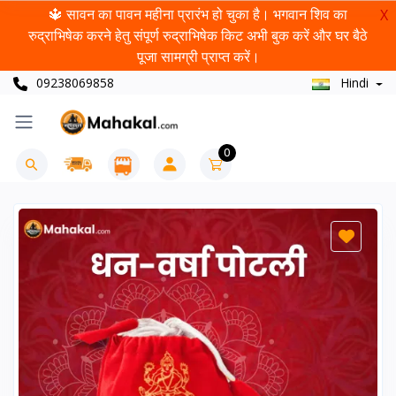
🔱 सावन का पावन महीना प्रारंभ हो चुका है। भगवान शिव का
X
रुद्राभिषेक करने हेतु संपूर्ण रुद्राभिषेक किट अभी बुक करें और घर बैठे
पूजा सामग्री प्राप्त करें।
09238069858
Hindi
0