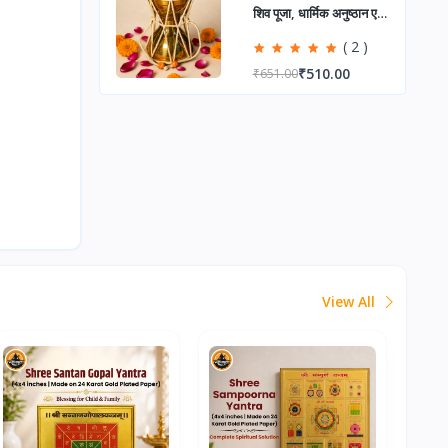
शिव पूजा, धार्मिक अनुष्ठान एवं
सकारात्मक ऊर्जा हेतु दिव्य
( 2 )
₹510.00
₹651.00
आध्यात्मिक प्रतीक
।
View All