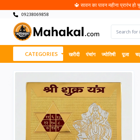
🔱 सावन का पावन महीना प्रारंभ हो चुक
09238069858
CATEGORIES
खरीदी
पंचांग
ज्योतिषी
पूजा
चढ