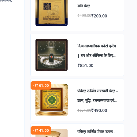
शनि यंत्र
₹200.00
₹499.00
दिव्य आध्यात्मिक फोटो फ्रेम
| घर और ऑफिस के लिए
पवित्र वॉल डेकोर
₹851.00
-₹161.00
पवित्र ऊर्जित सरस्वती यंत्र –
ज्ञान, बुद्धि, रचनात्मकता एवं
शिक्षा में सफलता हेतु दिव्य
₹490.00
₹651.00
आशीर्वाद
-₹141.00
पवित्र ऊर्जित पीतल डमरू –