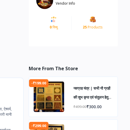
Vendor Info
0
रिव्यु
25
Products
More From The Store
-₹199.00
नवग्रह यंत्र | सभी नौ ग्रहों
की शुभ कृपा एवं संतुलन हेतु
पवित्र वैदिक यंत्र | ग्रह दोष
₹300.00
₹499.00
 ऐश्वर्य,
कारी मानी
निवारण, सुख-समृद्धि एवं
आध्यात्मिक उन्नति के लिए
-₹299.00
कार्यालय,