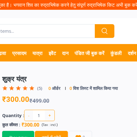
ा है। भगवान शिव का रुद्राभिषेक करने हेतु संपूर्ण रुद्राभिषेक किट अभी बुक करें 
़ावा
प्रसादम
यात्रा
इवेंट
दान
पंडित जी बुक करें
कुंडली
दर्शन
शुक्र यंत्र
(5)
0
ऑर्डर
0
विश लिस्ट में शामिल किया गया
₹300.00
₹499.00
-
+
Quantity :
₹300.00
कुल कीमत
:
(
)
Tax :
incl.