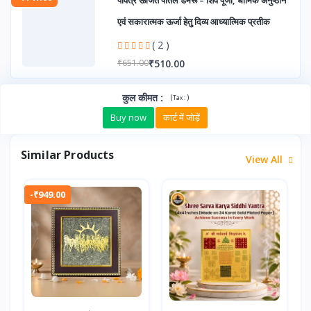
एवं सकारात्मक ऊर्जा हेतु दिव्य आध्यात्मिक प्रतीक
( 2 )
₹510.00
₹651.00
कुल कीमत
:
(
)
Tax :
Buy now
कार्ट में जोड़ें
Similar Products
View All
-₹949.00