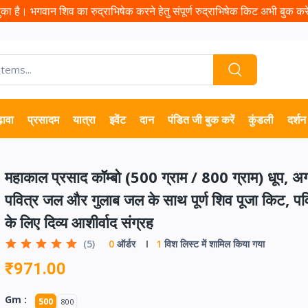
ा है। भगवान शिव का रुद्राभिषेक करने हेतु संपूर्ण रुद्राभिषेक किट अभी बुक करें 
़ावा
प्रसादम
यात्रा
इवेंट
दान
पंडित जी बुक करें
कुंडली
दर्शन
महाकाल प्रसाद कॉम्बो (500 ग्राम / 800 ग्राम) धूप, अग
पवित्र जल और गुलाब जल के साथ पूर्ण शिव पूजा किट, पवि
के लिए दिव्य आशीर्वाद संग्रह
(5)
0
ऑर्डर
1
विश लिस्ट में शामिल किया गया
₹971.00
Gm :
500
800