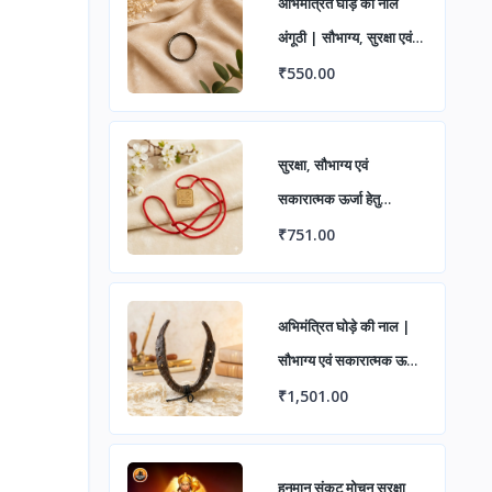
अभिमंत्रित घोड़े की नाल
अंगूठी | सौभाग्य, सुरक्षा एवं
सकारात्मक ऊर्जा हेतु पवित्र
₹550.00
लोहे की अंगूठी | शनि दोष
निवारण एवं शुभ लाभ के लिए
सुरक्षा, सौभाग्य एवं
आध्यात्मिक रिंग
सकारात्मक ऊर्जा हेतु
अभिमंत्रित शनि यंत्र ताबीज
₹751.00
अभिमंत्रित घोड़े की नाल |
सौभाग्य एवं सकारात्मक ऊर्जा
हेतु पवित्र लोहे का वास्तु उपाय
₹1,501.00
| विभिन्न पैक में उपलब्ध
हनुमान संकट मोचन सुरक्षा