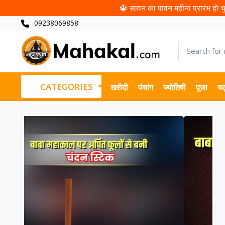
🔱 सावन का पावन महीना प्रारंभ हो चुक
09238069858
CATEGORIES
खरीदी
पंचांग
ज्योतिषी
पूजा
चढ