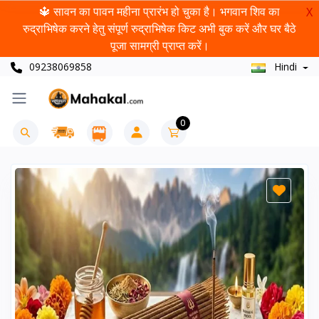
🔱 सावन का पावन महीना प्रारंभ हो चुका है। भगवान शिव का
X
रुद्राभिषेक करने हेतु संपूर्ण रुद्राभिषेक किट अभी बुक करें और घर बैठे
पूजा सामग्री प्राप्त करें।
09238069858
Hindi
0