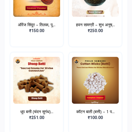
ऑरेंज सिंदूर – तिलक, पू...
हवन सामग्री – शुभ अनुष्...
₹150.00
₹250.00
धूप बत्ती (चंदन सुगंध)...
कॉटन बाती (बत्ती) – 1 प...
₹251.00
₹100.00