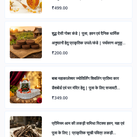
पूजा हेतु (पैक ऑफ 1)
₹499.00
शुद्ध देसी गोबर कंडे | पूजा, हवन एवं दैनिक धार्मिक
अनुष्ठानों हेतु प्राकृतिक उपले/कंडे | पर्यावरण अनुकूल
एवं पारंपरिक उपयोग के लिए उत्तम
₹200.00
बाबा महाकालेश्वर ज्योतिर्लिंग शिवलिंग प्रतिमा कार
डैशबोर्ड एवं घर मंदिर हेतु | पूजा के लिए सजावटी
महाकाल मूर्ति (पैक ऑफ 1)
₹349.00
प्रीमियम आम की लकड़ी समिधा स्टिक्स हवन, यज्ञ एवं
पूजा के लिए | प्राकृतिक सूखी पवित्र लकड़ी