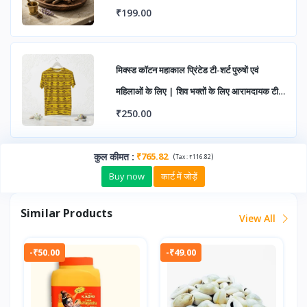
सकारात्मक ऊर्जा हेतु
₹199.00
मिक्स्ड कॉटन महाकाल प्रिंटेड टी-शर्ट पुरुषों एवं
महिलाओं के लिए | शिव भक्तों के लिए आरामदायक टी-
शर्ट | मंदिर दर्शन, त्योहार एवं आध्यात्मिक आयोजनों हेतु
₹250.00
उपयुक्त
कुल कीमत
:
₹765.82
(
)
Tax :
₹116.82
Buy now
कार्ट में जोड़ें
Similar Products
View All
-₹50.00
-₹49.00