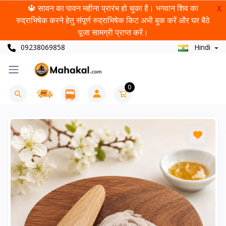
🔱 सावन का पावन महीना प्रारंभ हो चुका है। भगवान शिव का
X
रुद्राभिषेक करने हेतु संपूर्ण रुद्राभिषेक किट अभी बुक करें और घर बैठे
पूजा सामग्री प्राप्त करें।
09238069858
Hindi
0