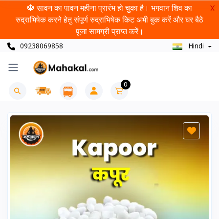
🔱 सावन का पावन महीना प्रारंभ हो चुका है। भगवान शिव का
X
रुद्राभिषेक करने हेतु संपूर्ण रुद्राभिषेक किट अभी बुक करें और घर बैठे
पूजा सामग्री प्राप्त करें।
09238069858
Hindi
0