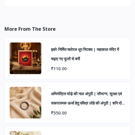
More From The Store
इको-निर्मित फ्लोरल धूप स्टिक्स | महाकाल मंदिर में
चढ़ाए गए फूलों से बनीं
₹110.00
अभिमंत्रित घोड़े की नाल अंगूठी | सौभाग्य, सुरक्षा एवं
सकारात्मक ऊर्जा हेतु पवित्र लोहे की अंगूठी | शनि दोष
निवारण एवं शुभ लाभ के लिए आध्यात्मिक रिंग
₹550.00