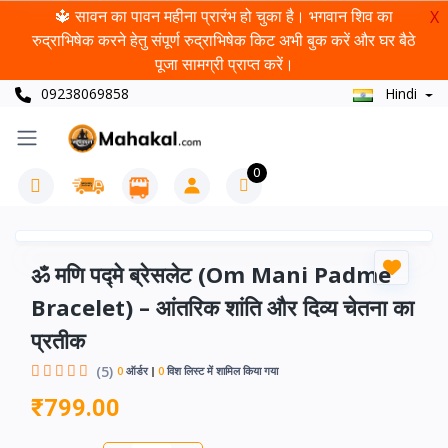
🔱 सावन का पावन महीना प्रारंभ हो चुका है। भगवान शिव का
X
रुद्राभिषेक करने हेतु संपूर्ण रुद्राभिषेक किट अभी बुक करें और घर बैठे
पूजा सामग्री प्राप्त करें।
09238069858
Hindi
0
ॐ मणि पद्मे ब्रेसलेट (Om Mani Padme
Bracelet) – आंतरिक शांति और दिव्य चेतना का
प्रतीक
(5)
0
ऑर्डर
0
विश लिस्ट में शामिल किया गया
₹799.00