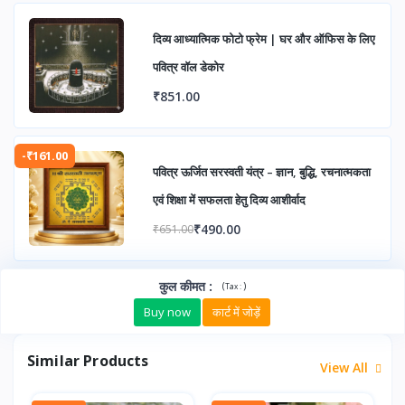
दिव्य आध्यात्मिक फोटो फ्रेम | घर और ऑफिस के लिए
पवित्र वॉल डेकोर
₹851.00
-₹161.00
पवित्र ऊर्जित सरस्वती यंत्र – ज्ञान, बुद्धि, रचनात्मकता
एवं शिक्षा में सफलता हेतु दिव्य आशीर्वाद
₹490.00
₹651.00
कुल कीमत
:
(
)
Tax :
Buy now
कार्ट में जोड़ें
Similar Products
View All