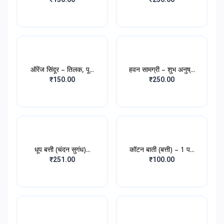
ऑरेंज सिंदूर – तिलक, पू...
हवन सामग्री – शुभ अनुष्...
₹150.00
₹250.00
धूप बत्ती (चंदन सुगंध)...
कॉटन बाती (बत्ती) – 1 प...
₹251.00
₹100.00