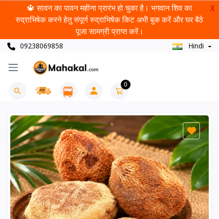
🔱 सावन का पावन महीना प्रारंभ हो चुका है। भगवान शिव का
X
रुद्राभिषेक करने हेतु संपूर्ण रुद्राभिषेक किट अभी बुक करें और घर बैठे
पूजा सामग्री प्राप्त करें।
09238069858
Hindi
0