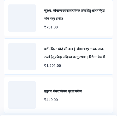
सुरक्षा, सौभाग्य एवं सकारात्मक ऊर्जा हेतु अभिमंत्रित
शनि यंत्र ताबीज
₹751.00
अभिमंत्रित घोड़े की नाल | सौभाग्य एवं सकारात्मक
ऊर्जा हेतु पवित्र लोहे का वास्तु उपाय | विभिन्न पैक में
उपलब्ध
₹1,501.00
हनुमान संकट मोचन सुरक्षा कॉम्बो
₹449.00