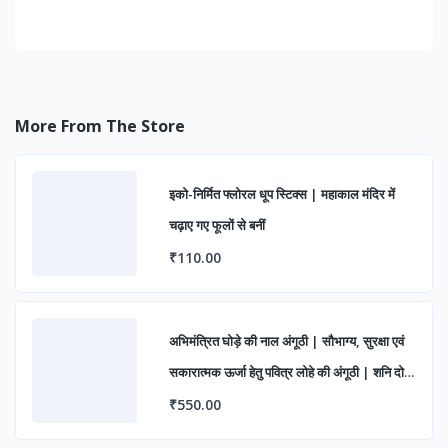
More From The Store
इको-निर्मित फ्लोरल धूप स्टिक्स | महाकाल मंदिर में
चढ़ाए गए फूलों से बनीं
₹110.00
अभिमंत्रित घोड़े की नाल अंगूठी | सौभाग्य, सुरक्षा एवं
सकारात्मक ऊर्जा हेतु पवित्र लोहे की अंगूठी | शनि दोष
निवारण एवं शुभ लाभ के लिए आध्यात्मिक रिंग
₹550.00