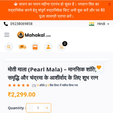
🔱 सावन का पावन महीना प्रारंभ हो चुका है। भगवान शिव का
X
रुद्राभिषेक करने हेतु संपूर्ण रुद्राभिषेक किट अभी बुक करें और घर बैठे
पूजा सामग्री प्राप्त करें।
09238069858
Hindi
0
मोती माला (Pearl Mala) – मानसिक शांति,
समृद्धि और चंद्रमा के आशीर्वाद के लिए शुभ रत्न
(5)
0
ऑर्डर
0
विश लिस्ट में शामिल किया गया
₹2,299.00
-
+
Quantity :