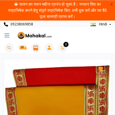
🔱 सावन का पावन महीना प्रारंभ हो चुका है। भगवान शिव का
X
रुद्राभिषेक करने हेतु संपूर्ण रुद्राभिषेक किट अभी बुक करें और घर बैठे
पूजा सामग्री प्राप्त करें।
09238069858
Hindi
0