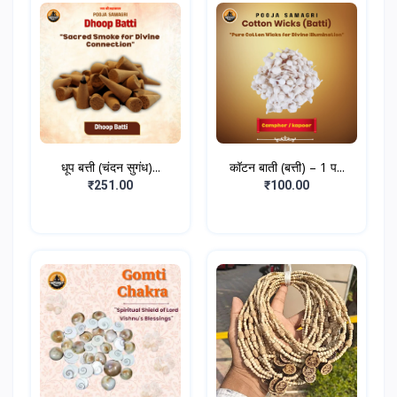
धूप बत्ती (चंदन सुगंध)...
कॉटन बाती (बत्ती) – 1 प...
₹251.00
₹100.00