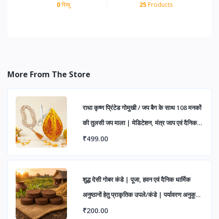
0
रिव्यु
25
Products
More From The Store
राधा कृष्ण प्रिंटेड गोमुखी / जप बैग के साथ 108 मनकों
की तुलसी जप माला | मेडिटेशन, मंत्र जाप एवं दैनिक
पूजा हेतु (पैक ऑफ 1)
₹499.00
शुद्ध देसी गोबर कंडे | पूजा, हवन एवं दैनिक धार्मिक
अनुष्ठानों हेतु प्राकृतिक उपले/कंडे | पर्यावरण अनुकूल
एवं पारंपरिक उपयोग के लिए उत्तम
₹200.00