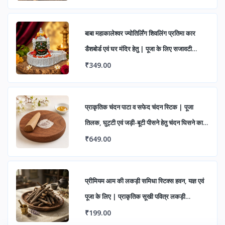
बाबा महाकालेश्वर ज्योतिर्लिंग शिवलिंग प्रतिमा कार
डैशबोर्ड एवं घर मंदिर हेतु | पूजा के लिए सजावटी
महाकाल मूर्ति (पैक ऑफ 1)
₹349.00
प्राकृतिक चंदन पाटा व सफेद चंदन स्टिक | पूजा
तिलक, घुट्टी एवं जड़ी-बूटी पीसने हेतु चंदन घिसने का
पत्थर
₹649.00
प्रीमियम आम की लकड़ी समिधा स्टिक्स हवन, यज्ञ एवं
पूजा के लिए | प्राकृतिक सूखी पवित्र लकड़ी
सकारात्मक ऊर्जा हेतु
₹199.00