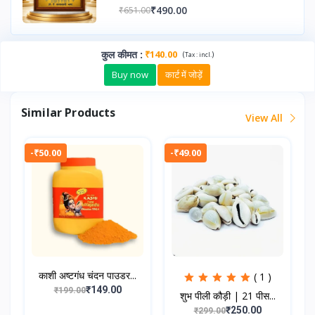
₹490.00
₹651.00
कुल कीमत
:
₹140.00
(
)
Tax :
incl.
Buy now
कार्ट में जोड़ें
Similar Products
View All
-₹50.00
-₹49.00
काशी अष्टगंध चंदन पाउडर...
( 1 )
₹149.00
₹199.00
शुभ पीली कौड़ी | 21 पीस...
₹250.00
₹299.00