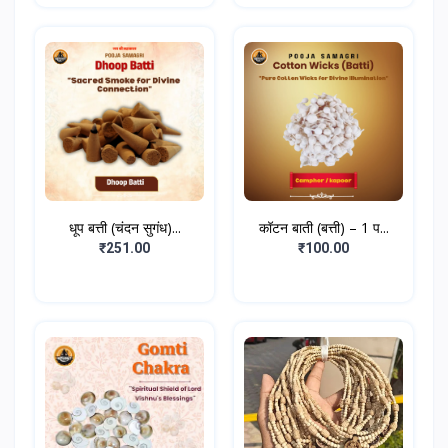
धूप बत्ती (चंदन सुगंध)...
कॉटन बाती (बत्ती) – 1 प...
₹251.00
₹100.00