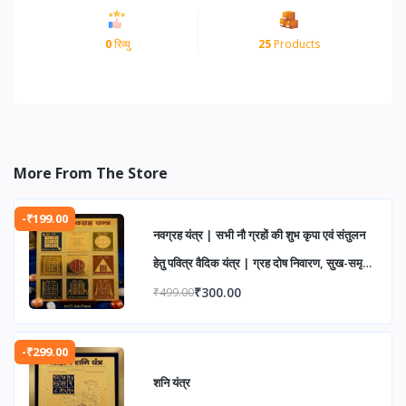
0
रिव्यु
25
Products
More From The Store
-₹199.00
नवग्रह यंत्र | सभी नौ ग्रहों की शुभ कृपा एवं संतुलन
हेतु पवित्र वैदिक यंत्र | ग्रह दोष निवारण, सुख-समृद्धि
एवं आध्यात्मिक उन्नति के लिए
₹300.00
₹499.00
-₹299.00
शनि यंत्र