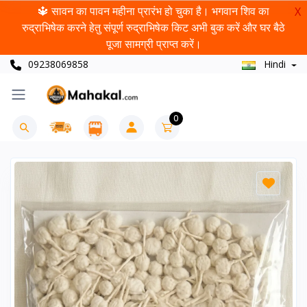
🔱 सावन का पावन महीना प्रारंभ हो चुका है। भगवान शिव का
X
रुद्राभिषेक करने हेतु संपूर्ण रुद्राभिषेक किट अभी बुक करें और घर बैठे
पूजा सामग्री प्राप्त करें।
09238069858
Hindi
0