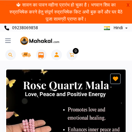
🔱 सावन का पावन महीना प्रारंभ हो चुका है। भगवान शिव का
X
रुद्राभिषेक करने हेतु संपूर्ण रुद्राभिषेक किट अभी बुक करें और घर बैठे
पूजा सामग्री प्राप्त करें।
09238069858
Hindi
0