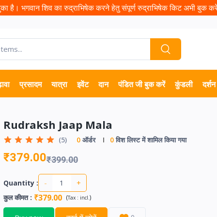
ा है। भगवान शिव का रुद्राभिषेक करने हेतु संपूर्ण रुद्राभिषेक किट अभी बुक करें 
़ावा
प्रसादम
यात्रा
इवेंट
दान
पंडित जी बुक करें
कुंडली
दर्शन
Rudraksh Jaap Mala
(5)
0
ऑर्डर
0
विश लिस्ट में शामिल किया गया
₹379.00
₹399.00
-
+
Quantity :
₹379.00
कुल कीमत
:
(
)
Tax :
incl.