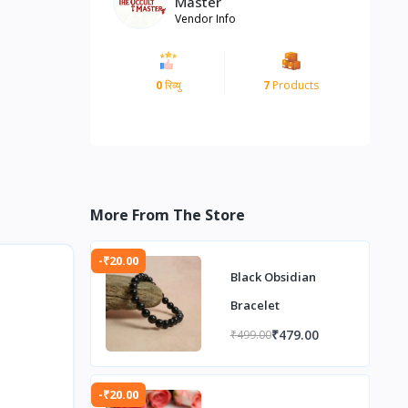
Master
Vendor Info
0
रिव्यु
7
Products
More From The Store
-₹20.00
Black Obsidian
Bracelet
₹479.00
₹499.00
-₹20.00