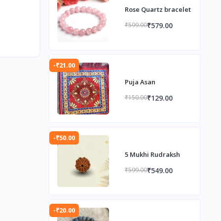
Rose Quartz bracelet
₹579.00
₹599.00
-₹21.00
Puja Asan
₹129.00
₹150.00
-₹50.00
5 Mukhi Rudraksh
₹549.00
₹599.00
-₹20.00