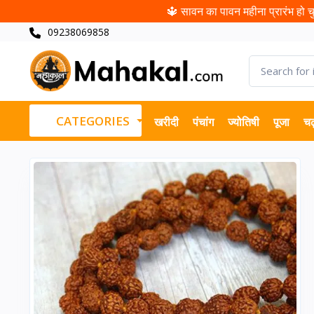
🔱 सावन का पावन महीना प्रारंभ हो चुक
09238069858
CATEGORIES
खरीदी
पंचांग
ज्योतिषी
पूजा
चढ