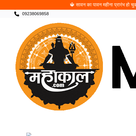
🔱 सावन का पावन महीना प्रारंभ हो चुका
09238069858
CATEGORIES
खरीदी
पंचांग
ज्योतिषी
पूजा
च