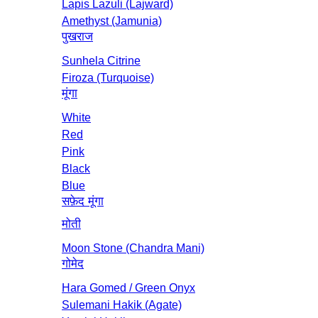
Lapis Lazuli (Lajward)
Amethyst (Jamunia)
पुखराज
Sunhela Citrine
Firoza (Turquoise)
मूंगा
White
Red
Pink
Black
Blue
सफ़ेद मूंगा
मोती
Moon Stone (Chandra Mani)
गोमेद
Hara Gomed / Green Onyx
Sulemani Hakik (Agate)