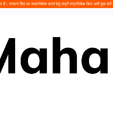
 है। भगवान शिव का रुद्राभिषेक करने हेतु संपूर्ण रुद्राभिषेक किट अभी बुक करें औ
ढ़ावा
प्रसादम
यात्रा
इवेंट
दान
पंडित जी बुक करें
कुंडली
दर्श