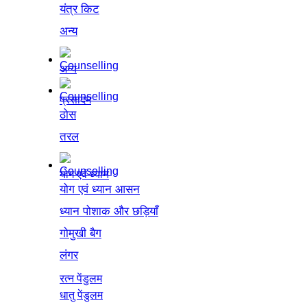
यंत्र किट
अन्य
अन्य
प्रसादम
ठोस
तरल
योग एवं ध्यान
योग एवं ध्यान आसन
ध्यान पोशाक और छड़ियाँ
गोमुखी बैग
लंगर
रत्न पेंडुलम
धातु पेंडुलम