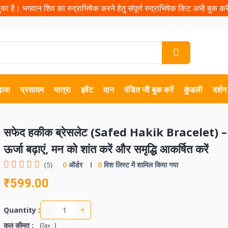
ा है। भगवान शिव का रुद्राभिषेक करने हेतु संपूर्ण रुद्राभिषेक किट अभी बुक करें 
़ावा
प्रसादम
यात्रा
इवेंट
दान
पंडित जी बुक करें
कुंडली
दर्शन
सफेद हकीक ब्रेसलेट (Safed Hakik Bracelet) – च
ऊर्जा बढ़ाएं, मन को शांत करें और समृद्धि आकर्षित करें
(5)
0
ऑर्डर
0
विश लिस्ट में शामिल किया गया
₹599.00
-
+
Quantity :
कुल कीमत
:
(
)
Tax :