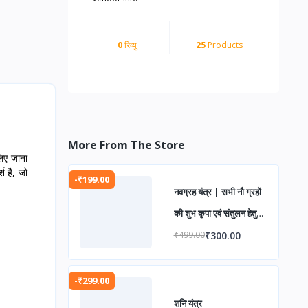
0
रिव्यु
25
Products
More From The Store
लिए जाना
श है, जो
-₹199.00
नवग्रह यंत्र | सभी नौ ग्रहों
की शुभ कृपा एवं संतुलन हेतु
पवित्र वैदिक यंत्र | ग्रह दोष
₹300.00
₹499.00
निवारण, सुख-समृद्धि एवं
आध्यात्मिक उन्नति के लिए
-₹299.00
शनि यंत्र