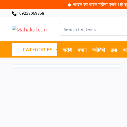
🔱 सावन का पावन महीना प्रारंभ हो चुक
09238069858
CATEGORIES
खरीदी
पंचांग
ज्योतिषी
पूजा
चढ