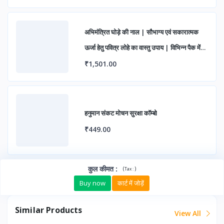
अभिमंत्रित घोड़े की नाल | सौभाग्य एवं सकारात्मक
ऊर्जा हेतु पवित्र लोहे का वास्तु उपाय | विभिन्न पैक में
उपलब्ध
₹1,501.00
हनुमान संकट मोचन सुरक्षा कॉम्बो
₹449.00
कुल कीमत
:
(
)
Tax :
Buy now
कार्ट में जोड़ें
Similar Products
View All