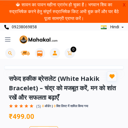
🔱 सावन का पावन महीना प्रारंभ हो चुका है। भगवान शिव का
X
रुद्राभिषेक करने हेतु संपूर्ण रुद्राभिषेक किट अभी बुक करें और घर बैठे
पूजा सामग्री प्राप्त करें।
09238069858
Hindi
0
सफेद हकीक ब्रेसलेट (White Hakik
Bracelet) – चंद्र को मजबूत करें, मन को शांत
रखें और सफलता बढ़ाएँ
(5)
0
ऑर्डर
0
विश लिस्ट में शामिल किया गया
₹499.00