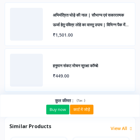
अभिमंत्रित घोड़े की नाल | सौभाग्य एवं सकारात्मक
ऊर्जा हेतु पवित्र लोहे का वास्तु उपाय | विभिन्न पैक में
उपलब्ध
₹1,501.00
हनुमान संकट मोचन सुरक्षा कॉम्बो
₹449.00
कुल कीमत
:
(
)
Tax :
Buy now
कार्ट में जोड़ें
Similar Products
View All