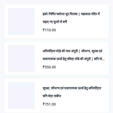
इको-निर्मित फ्लोरल धूप स्टिक्स | महाकाल मंदिर में
चढ़ाए गए फूलों से बनीं
₹110.00
अभिमंत्रित घोड़े की नाल अंगूठी | सौभाग्य, सुरक्षा एवं
सकारात्मक ऊर्जा हेतु पवित्र लोहे की अंगूठी | शनि दोष
निवारण एवं शुभ लाभ के लिए आध्यात्मिक रिंग
₹550.00
सुरक्षा, सौभाग्य एवं सकारात्मक ऊर्जा हेतु अभिमंत्रित
शनि यंत्र ताबीज
₹751.00