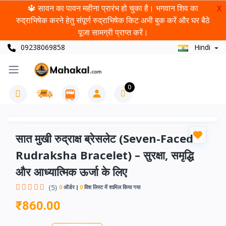
🔱 सावन का पावन महीना प्रारंभ हो चुका है। भगवान शिव का
X
रुद्राभिषेक करने हेतु संपूर्ण रुद्राभिषेक किट अभी बुक करें और घर बैठे
पूजा सामग्री प्राप्त करें।
09238069858
Hindi
0
सात मुखी रुद्राक्ष ब्रेसलेट (Seven-Faced
Rudraksha Bracelet) – सुरक्षा, समृद्धि
और आध्यात्मिक ऊर्जा के लिए
(5)
0
ऑर्डर
0
विश लिस्ट में शामिल किया गया
₹860.00