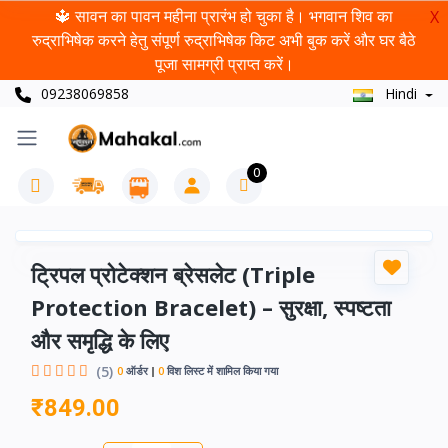
🔱 सावन का पावन महीना प्रारंभ हो चुका है। भगवान शिव का
X
रुद्राभिषेक करने हेतु संपूर्ण रुद्राभिषेक किट अभी बुक करें और घर बैठे
पूजा सामग्री प्राप्त करें।
09238069858
Hindi
0
ट्रिपल प्रोटेक्शन ब्रेसलेट (Triple
Protection Bracelet) – सुरक्षा, स्पष्टता
और समृद्धि के लिए
(5)
0
ऑर्डर
0
विश लिस्ट में शामिल किया गया
₹849.00