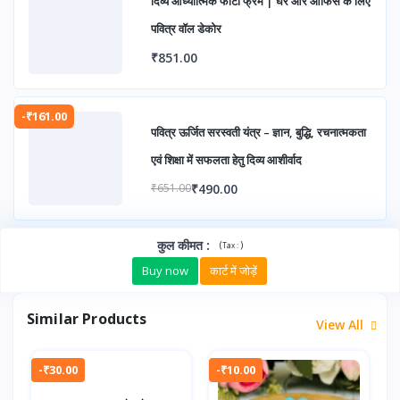
दिव्य आध्यात्मिक फोटो फ्रेम | घर और ऑफिस के लिए
पवित्र वॉल डेकोर
₹851.00
-₹161.00
पवित्र ऊर्जित सरस्वती यंत्र – ज्ञान, बुद्धि, रचनात्मकता
एवं शिक्षा में सफलता हेतु दिव्य आशीर्वाद
₹490.00
₹651.00
कुल कीमत
:
(
)
Tax :
Buy now
कार्ट में जोड़ें
Similar Products
View All
-₹30.00
-₹10.00