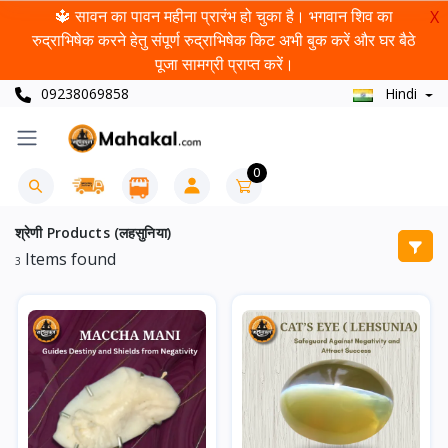
🔱 सावन का पावन महीना प्रारंभ हो चुका है। भगवान शिव का
X
रुद्राभिषेक करने हेतु संपूर्ण रुद्राभिषेक किट अभी बुक करें और घर बैठे
पूजा सामग्री प्राप्त करें।
09238069858
Hindi
0
श्रेणी Products (लहसुनिया)
Items found
3