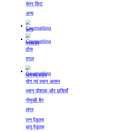
यंत्र किट
अन्य
अन्य
प्रसादम
ठोस
तरल
योग एवं ध्यान
योग एवं ध्यान आसन
ध्यान पोशाक और छड़ियाँ
गोमुखी बैग
लंगर
रत्न पेंडुलम
धातु पेंडुलम