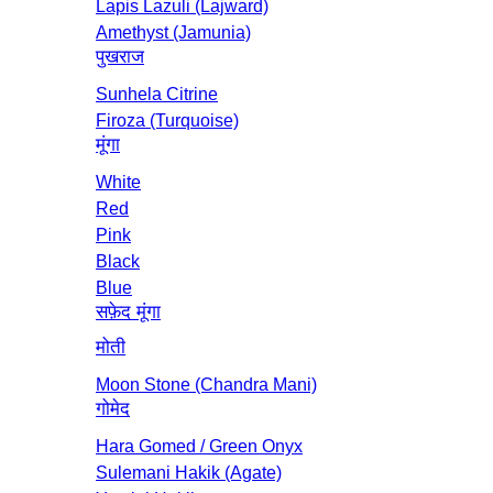
Lapis Lazuli (Lajward)
Amethyst (Jamunia)
पुखराज
Sunhela Citrine
Firoza (Turquoise)
मूंगा
White
Red
Pink
Black
Blue
सफ़ेद मूंगा
मोती
Moon Stone (Chandra Mani)
गोमेद
Hara Gomed / Green Onyx
Sulemani Hakik (Agate)