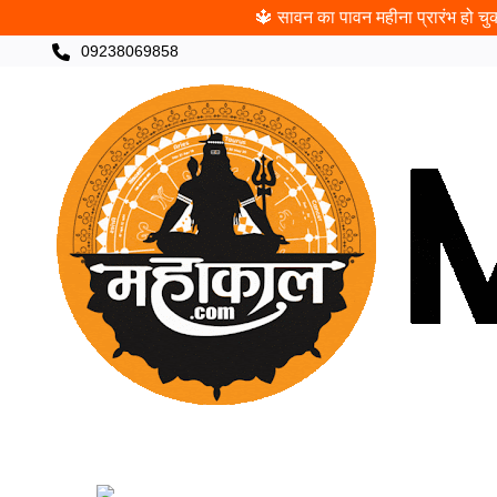
🔱 सावन का पावन महीना प्रारंभ हो चुका
09238069858
CATEGORIES
खरीदी
पंचांग
ज्योतिषी
पूजा
च