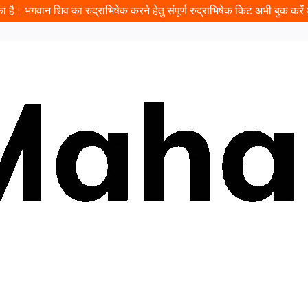
 है। भगवान शिव का रुद्राभिषेक करने हेतु संपूर्ण रुद्राभिषेक किट अभी बुक करें औ
ढ़ावा
प्रसादम
यात्रा
इवेंट
दान
पंडित जी बुक करें
कुंडली
दर्श