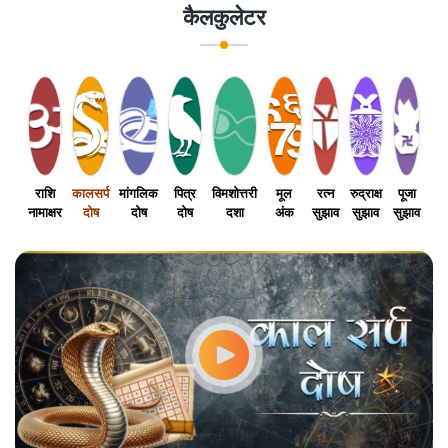
कैलकुलेटर
राशि
कालसर्प
मांगलिक
पित्र
विमशोत्तरी
मूल
रत्न
रुद्राक्ष
पूजा
नामाक्षर
दोष
दोष
दोष
दशा
अंक
सुझाव
सुझाव
सुझाव