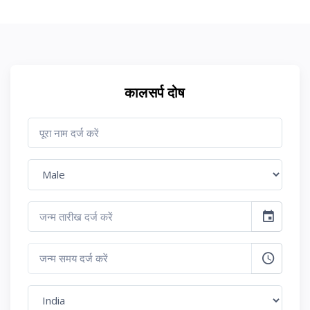
कालसर्प दोष
event