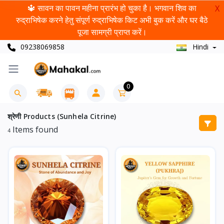
🔱 सावन का पावन महीना प्रारंभ हो चुका है। भगवान शिव का
X
रुद्राभिषेक करने हेतु संपूर्ण रुद्राभिषेक किट अभी बुक करें और घर बैठे
पूजा सामग्री प्राप्त करें।
09238069858
Hindi
0
श्रेणी Products (Sunhela Citrine)
Items found
4