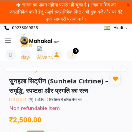
🔱 सावन का पावन महीना प्रारंभ हो चुका है। भगवान शिव का
X
रुद्राभिषेक करने हेतु संपूर्ण रुद्राभिषेक किट अभी बुक करें और घर बैठे
पूजा सामग्री प्राप्त करें।
09238069858
Hindi
0
सुनहला सिट्रीन (Sunhela Citrine) –
समृद्धि, स्पष्टता और प्रगति का रत्न
(5)
1
ऑर्डर
0
विश लिस्ट में शामिल किया गया
Non refundable item
₹2,500.00