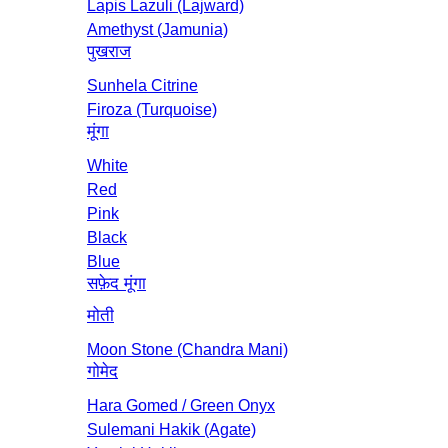
Lapis Lazuli (Lajward)
Amethyst (Jamunia)
पुखराज
Sunhela Citrine
Firoza (Turquoise)
मूंगा
White
Red
Pink
Black
Blue
सफ़ेद मूंगा
मोती
Moon Stone (Chandra Mani)
गोमेद
Hara Gomed / Green Onyx
Sulemani Hakik (Agate)