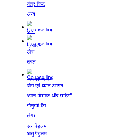
यंत्र किट
अन्य
अन्य
प्रसादम
ठोस
तरल
योग एवं ध्यान
योग एवं ध्यान आसन
ध्यान पोशाक और छड़ियाँ
गोमुखी बैग
लंगर
रत्न पेंडुलम
धातु पेंडुलम