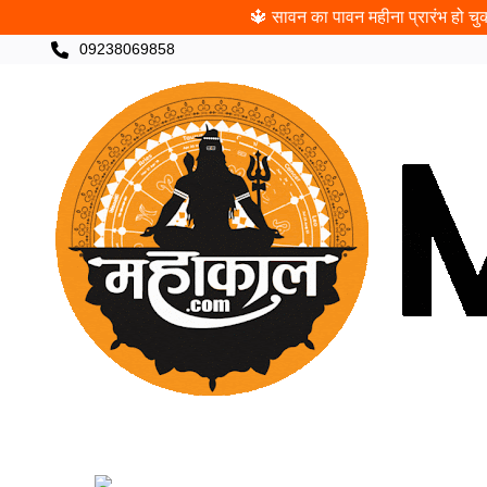
🔱 सावन का पावन महीना प्रारंभ हो चुका
09238069858
CATEGORIES
खरीदी
पंचांग
ज्योतिषी
पूजा
च