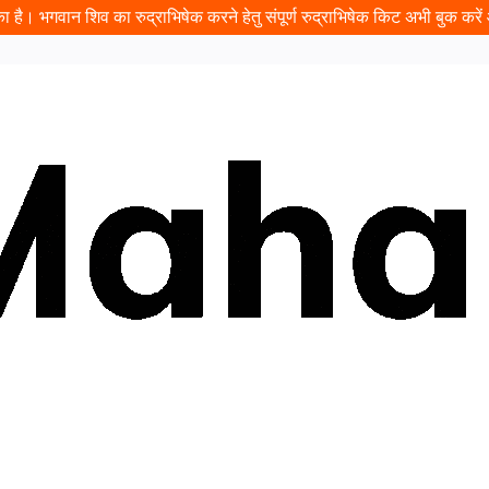
 है। भगवान शिव का रुद्राभिषेक करने हेतु संपूर्ण रुद्राभिषेक किट अभी बुक करें औ
ढ़ावा
प्रसादम
यात्रा
इवेंट
दान
पंडित जी बुक करें
कुंडली
दर्श