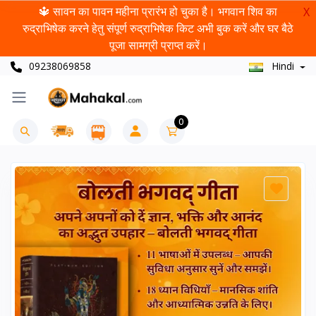
🔱 सावन का पावन महीना प्रारंभ हो चुका है। भगवान शिव का
X
रुद्राभिषेक करने हेतु संपूर्ण रुद्राभिषेक किट अभी बुक करें और घर बैठे
पूजा सामग्री प्राप्त करें।
09238069858
Hindi
0