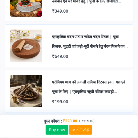
डैशबोर्ड एवं घर मंदिर हेतु | पूजा के लिए सजावटी
महाकाल मूर्ति (पैक ऑफ 1)
₹349.00
प्राकृतिक चंदन पाटा व सफेद चंदन स्टिक | पूजा
तिलक, घुट्टी एवं जड़ी-बूटी पीसने हेतु चंदन घिसने का
पत्थर
₹649.00
प्रीमियम आम की लकड़ी समिधा स्टिक्स हवन, यज्ञ एवं
पूजा के लिए | प्राकृतिक सूखी पवित्र लकड़ी
सकारात्मक ऊर्जा हेतु
₹199.00
कुल कीमत
:
₹220.00
(
)
Tax :
₹0.00
Buy now
कार्ट में जोड़ें