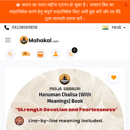
🔱 सावन का पावन महीना प्रारंभ हो चुका है। भगवान शिव का
X
रुद्राभिषेक करने हेतु संपूर्ण रुद्राभिषेक किट अभी बुक करें और घर बैठे
पूजा सामग्री प्राप्त करें।
09238069858
Hindi
0