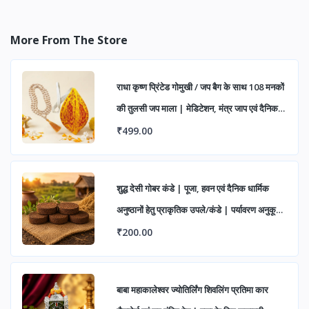
More From The Store
राधा कृष्ण प्रिंटेड गोमुखी / जप बैग के साथ 108 मनकों
की तुलसी जप माला | मेडिटेशन, मंत्र जाप एवं दैनिक
पूजा हेतु (पैक ऑफ 1)
₹499.00
शुद्ध देसी गोबर कंडे | पूजा, हवन एवं दैनिक धार्मिक
अनुष्ठानों हेतु प्राकृतिक उपले/कंडे | पर्यावरण अनुकूल
एवं पारंपरिक उपयोग के लिए उत्तम
₹200.00
बाबा महाकालेश्वर ज्योतिर्लिंग शिवलिंग प्रतिमा कार