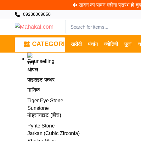
🔱 सावन का पावन महीना प्रारंभ हो चुका
09238069858
CATEGORIES
खरीदी
पंचांग
ज्योतिषी
पूजा
च
रत्न
ओपल
पाइराइट पत्थर
माणिक
Tiger Eye Stone
Sunstone
मोइसानाइट (हीरा)
Pyrite Stone
Jarkan (Cubic Zirconia)
Shukra Mani