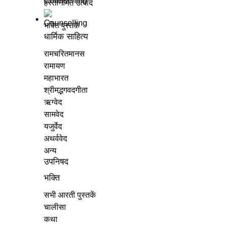
हस्तनिर्मित उत्पाद
भक्ति पुस्तकें
धार्मिक साहित्य
रामचरितमानस
रामायण
महाभारत
श्रीमद्भगवदगीता
ऋग्वेद
सामवेद
यजुर्वेद
अथर्ववेद
अन्य
उपनिषद
भक्ति
सभी आरती पुस्तकें
चालीसा
कथा