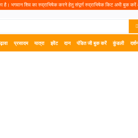
 है। भगवान शिव का रुद्राभिषेक करने हेतु संपूर्ण रुद्राभिषेक किट अभी बुक करें औ
ढ़ावा
प्रसादम
यात्रा
इवेंट
दान
पंडित जी बुक करें
कुंडली
दर्श