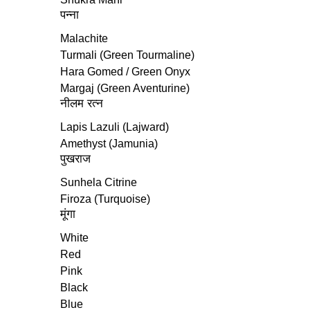
पन्ना
Malachite
Turmali (Green Tourmaline)
Hara Gomed / Green Onyx
Margaj (Green Aventurine)
नीलम रत्‍न
Lapis Lazuli (Lajward)
Amethyst (Jamunia)
पुखराज
Sunhela Citrine
Firoza (Turquoise)
मूंगा
White
Red
Pink
Black
Blue