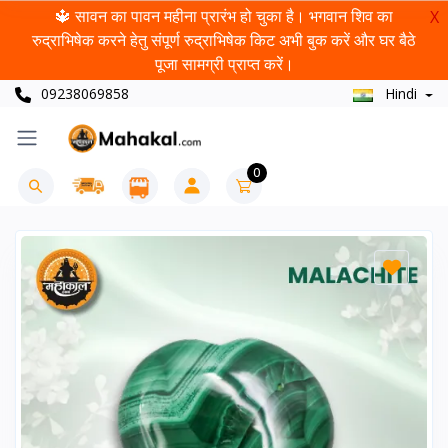
🔱 सावन का पावन महीना प्रारंभ हो चुका है। भगवान शिव का
X
रुद्राभिषेक करने हेतु संपूर्ण रुद्राभिषेक किट अभी बुक करें और घर बैठे
पूजा सामग्री प्राप्त करें।
09238069858
Hindi
0