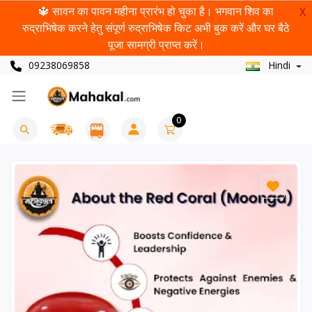
🔱 सावन का पावन महीना प्रारंभ हो चुका है। भगवान शिव का
X
रुद्राभिषेक करने हेतु संपूर्ण रुद्राभिषेक किट अभी बुक करें और घर बैठे
पूजा सामग्री प्राप्त करें।
09238069858
Hindi
0