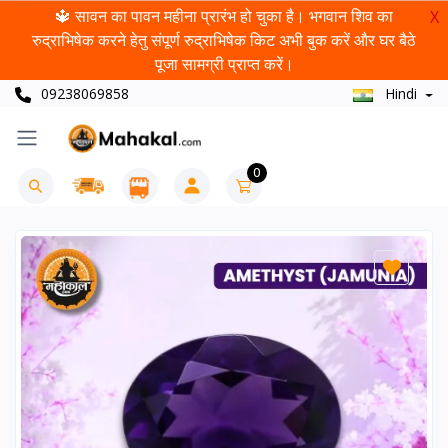
🔱 सावन का पावन महीना प्रारंभ हो चुका है। भगवान शिव का
X
रुद्राभिषेक करने हेतु संपूर्ण रुद्राभिषेक किट अभी बुक करें और घर बैठे
पूजा सामग्री प्राप्त करें।
09238069858
Hindi
0