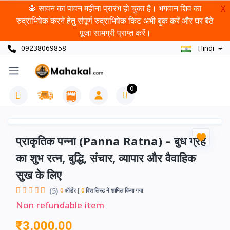
🔱 सावन का पावन महीना प्रारंभ हो चुका है। भगवान शिव का
X
रुद्राभिषेक करने हेतु संपूर्ण रुद्राभिषेक किट अभी बुक करें और घर बैठे
पूजा सामग्री प्राप्त करें।
09238069858
Hindi
0
प्राकृतिक पन्ना (Panna Ratna) – बुध ग्रह
का शुभ रत्न, बुद्धि, संचार, व्यापार और वैवाहिक
सुख के लिए
(5)
0
ऑर्डर
0
विश लिस्ट में शामिल किया गया
Non refundable item
₹3,000.00