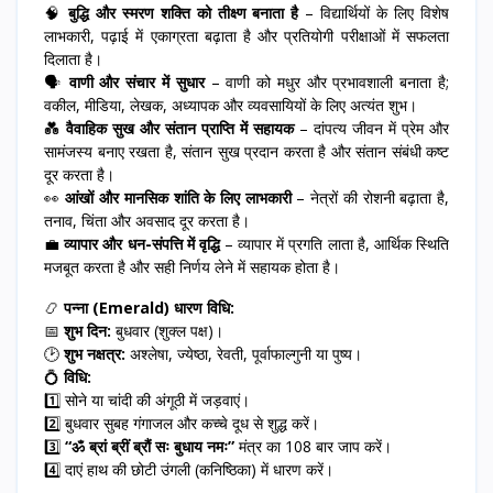
🧠
बुद्धि और स्मरण शक्ति को तीक्ष्ण बनाता है
– विद्यार्थियों के लिए विशेष
लाभकारी, पढ़ाई में एकाग्रता बढ़ाता है और प्रतियोगी परीक्षाओं में सफलता
दिलाता है।
🗣️
वाणी और संचार में सुधार
– वाणी को मधुर और प्रभावशाली बनाता है;
वकील, मीडिया, लेखक, अध्यापक और व्यवसायियों के लिए अत्यंत शुभ।
💑
वैवाहिक सुख और संतान प्राप्ति में सहायक
– दांपत्य जीवन में प्रेम और
सामंजस्य बनाए रखता है, संतान सुख प्रदान करता है और संतान संबंधी कष्ट
दूर करता है।
👀
आंखों और मानसिक शांति के लिए लाभकारी
– नेत्रों की रोशनी बढ़ाता है,
तनाव, चिंता और अवसाद दूर करता है।
💼
व्यापार और धन-संपत्ति में वृद्धि
– व्यापार में प्रगति लाता है, आर्थिक स्थिति
मजबूत करता है और सही निर्णय लेने में सहायक होता है।
📿
पन्ना (Emerald) धारण विधि:
📅
शुभ दिन:
बुधवार (शुक्ल पक्ष)।
🕑
शुभ नक्षत्र:
अश्लेषा, ज्येष्ठा, रेवती, पूर्वाफाल्गुनी या पुष्य।
💍
विधि:
1️⃣ सोने या चांदी की अंगूठी में जड़वाएं।
2️⃣ बुधवार सुबह गंगाजल और कच्चे दूध से शुद्ध करें।
3️⃣
“ॐ ब्रां ब्रीं ब्रौं सः बुधाय नमः”
मंत्र का 108 बार जाप करें।
4️⃣ दाएं हाथ की छोटी उंगली (कनिष्ठिका) में धारण करें।