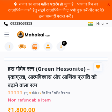
🔱 सावन का पावन महीना प्रारंभ हो चुका है। भगवान शिव का
X
रुद्राभिषेक करने हेतु संपूर्ण रुद्राभिषेक किट अभी बुक करें और घर बैठे
पूजा सामग्री प्राप्त करें।
09238069858
Hindi
0
हरा गोमेद रत्न (Green Hessonite) –
एकाग्रता, आत्मविश्वास और आर्थिक प्रगति को
बढ़ाने वाला रत्न
(5)
0
ऑर्डर
0
विश लिस्ट में शामिल किया गया
Non refundable item
₹1,800.00