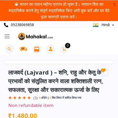
🔱 सावन का पावन महीना प्रारंभ हो चुका है। भगवान शिव का
X
रुद्राभिषेक करने हेतु संपूर्ण रुद्राभिषेक किट अभी बुक करें और घर बैठे
पूजा सामग्री प्राप्त करें।
09238069858
Hindi
0
लाजवर्द (Lajvard ) – शनि, राहु और केतु के
प्रभावों को संतुलित करने वाला शक्तिशाली रत्न,
सफलता, सुरक्षा और सकारात्मक ऊर्जा के लिए
(5)
0
ऑर्डर
0
विश लिस्ट में शामिल किया गया
Non refundable item
₹1,480.00