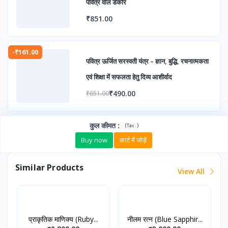
पवित्र वॉल डेकोर
₹851.00
-₹161.00
पवित्र ऊर्जित सरस्वती यंत्र – ज्ञान, बुद्धि, रचनात्मकता
एवं शिक्षा में सफलता हेतु दिव्य आशीर्वाद
₹490.00
₹651.00
कुल कीमत
:
(
)
Tax :
Buy now
कार्ट में जोड़ें
Similar Products
View All
प्राकृतिक माणिक्य (Ruby...
नीलम रत्न (Blue Sapphir...