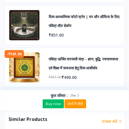
दिव्य आध्यात्मिक फोटो फ्रेम | घर और ऑफिस के लिए
पवित्र वॉल डेकोर
₹851.00
-₹161.00
पवित्र ऊर्जित सरस्वती यंत्र – ज्ञान, बुद्धि, रचनात्मकता
एवं शिक्षा में सफलता हेतु दिव्य आशीर्वाद
₹490.00
₹651.00
कुल कीमत
:
(
)
Tax :
Buy now
कार्ट में जोड़ें
Similar Products
View All