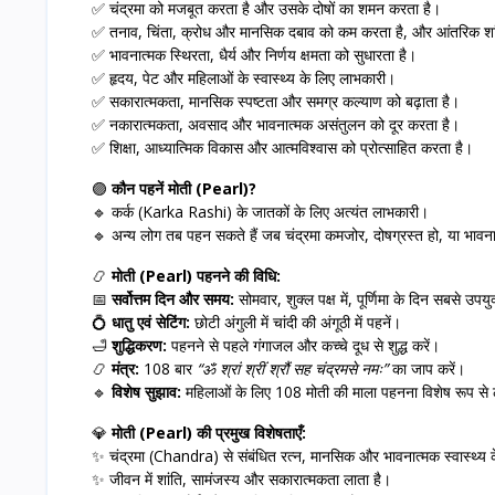
✅ चंद्रमा को मजबूत करता है और उसके दोषों का शमन करता है।
✅ तनाव, चिंता, क्रोध और मानसिक दबाव को कम करता है, और आंतरिक शांत
✅ भावनात्मक स्थिरता, धैर्य और निर्णय क्षमता को सुधारता है।
✅ हृदय, पेट और महिलाओं के स्वास्थ्य के लिए लाभकारी।
✅ सकारात्मकता, मानसिक स्पष्टता और समग्र कल्याण को बढ़ाता है।
✅ नकारात्मकता, अवसाद और भावनात्मक असंतुलन को दूर करता है।
✅ शिक्षा, आध्यात्मिक विकास और आत्मविश्वास को प्रोत्साहित करता है।
🟣
कौन पहनें मोती (Pearl)?
🔹 कर्क (Karka Rashi) के जातकों के लिए अत्यंत लाभकारी।
🔹 अन्य लोग तब पहन सकते हैं जब चंद्रमा कमजोर, दोषग्रस्त हो, या भावना
📿
मोती (Pearl) पहनने की विधि:
📅
सर्वोत्तम दिन और समय:
सोमवार, शुक्ल पक्ष में, पूर्णिमा के दिन सबसे उपय
💍
धातु एवं सेटिंग:
छोटी अंगुली में चांदी की अंगूठी में पहनें।
🛁
शुद्धिकरण:
पहनने से पहले गंगाजल और कच्चे दूध से शुद्ध करें।
📿
मंत्र:
108 बार
“ॐ श्रां श्रीं श्रौं सह चंद्रमसे नमः”
का जाप करें।
🔹
विशेष सुझाव:
महिलाओं के लिए 108 मोती की माला पहनना विशेष रूप से 
💎
मोती (Pearl) की प्रमुख विशेषताएँ:
✨ चंद्रमा (Chandra) से संबंधित रत्न, मानसिक और भावनात्मक स्वास्थ्य 
✨ जीवन में शांति, सामंजस्य और सकारात्मकता लाता है।