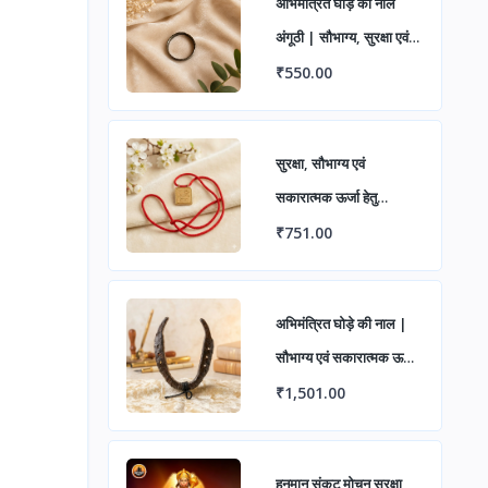
अभिमंत्रित घोड़े की नाल
अंगूठी | सौभाग्य, सुरक्षा एवं
सकारात्मक ऊर्जा हेतु पवित्र
₹550.00
लोहे की अंगूठी | शनि दोष
निवारण एवं शुभ लाभ के लिए
सुरक्षा, सौभाग्य एवं
आध्यात्मिक रिंग
सकारात्मक ऊर्जा हेतु
अभिमंत्रित शनि यंत्र ताबीज
₹751.00
अभिमंत्रित घोड़े की नाल |
सौभाग्य एवं सकारात्मक ऊर्जा
हेतु पवित्र लोहे का वास्तु उपाय
₹1,501.00
| विभिन्न पैक में उपलब्ध
हनुमान संकट मोचन सुरक्षा