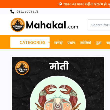
🔱 सावन का पावन महीना प्रारंभ हो चुक
09238069858
CATEGORIES
खरीदी
पंचांग
ज्योतिषी
पूजा
चढ