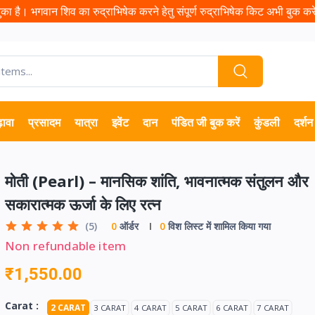
ा है। भगवान शिव का रुद्राभिषेक करने हेतु संपूर्ण रुद्राभिषेक किट अभी बुक करें 
़ावा
प्रसादम
यात्रा
इवेंट
दान
पंडित जी बुक करें
कुंडली
दर्शन
मोती (Pearl) – मानसिक शांति, भावनात्मक संतुलन और
सकारात्मक ऊर्जा के लिए रत्न
(5)
0
ऑर्डर
0
विश लिस्ट में शामिल किया गया
Non refundable item
₹1,550.00
Carat :
2 CARAT
3 CARAT
4 CARAT
5 CARAT
6 CARAT
7 CARAT