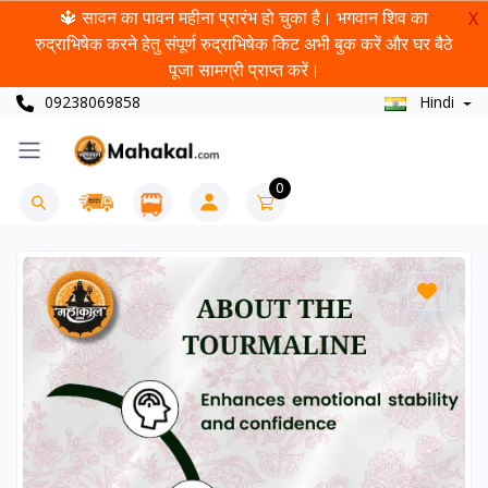
🔱 सावन का पावन महीना प्रारंभ हो चुका है। भगवान शिव का
X
रुद्राभिषेक करने हेतु संपूर्ण रुद्राभिषेक किट अभी बुक करें और घर बैठे
पूजा सामग्री प्राप्त करें।
09238069858
Hindi
0